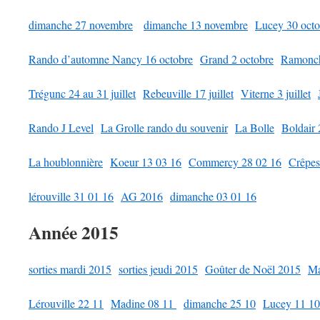
dimanche 27 novembre
dimanche 13 novembre
Lucey 30 octo
Rando d’automne Nancy 16 octobre
Grand 2 octobre
Ramonc
Trégunc 24 au 31 juillet
Rebeuville 17 juillet
Viterne 3 juillet
Rando J Level
La Grolle rando du souvenir
La Bolle
Boldair 
La houblonnière
Koeur 13 03 16
Commercy 28 02 16
Crêpes
lérouville 31 01 16
AG 2016
dimanche 03 01 16
Année 2015
sorties mardi 2015
sorties jeudi 2015
Goûter de Noël 2015
Ma
Lérouville 22 11
Madine 08 11
dimanche 25 10
Lucey 11 10