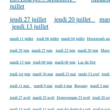
juillet
jeudi 27 juillet
jeudi 20 juillet
mard
jeudi 13 juillet
mardi 11 juillet
jeudi 06 juillet
mardi 04 juillet
Deuxnouds au
jeudi 29 juin
mardi 27 juin
jeudi 22 juin
mardi 20 juin
Maxey
mardi 13 juin
jeudi 08 juin
mardi 06 juin
Lac du Der
jeudi 1er juin
mardi 30 mai
mardi 23 mai
rando J Level
jeudi
jeudi 11 mai
mardi 9 mai
jeudi 4 mai
Bussang
mardi 2 mai
jeudi 27 avril
mardi 25 avril
Domgermain 23 avril
jeudi 20 avr
jeudi 13 avril
mardi 11 avril
vent des forêts 9 a vril
jeudi 6 avri