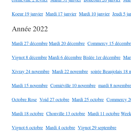
Koeur 19 janvier
Mardi 17 janvier
Mardi 10 janvier
Jeudi 5 ja
Année 2022
Mardi 27 décembre
Mardi 20 décembre
Commercy 15 décembr
Vignot 8 décembre
Mardi 6 décembre
Bislée 1er décembre
Mar
Xivray 24 novembre
Mardi 22 novembre
soirée Beaujolais 18
Mardi 15 novembre
Corniéville 10 novembre
mardi 8 novembr
Octobre Rose
Void 27 octobre
Mardi 25 octobre
Commercy 20
Mardi 18 octobre
Chonville 13 octobre
Mardi 11 octobre
Week
Vignot 6 octobre
Mardi 4 octobre
Vignot 29 septembre