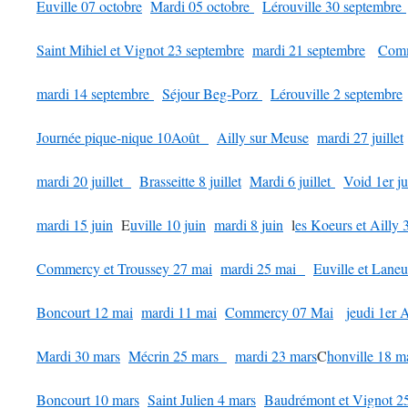
Euville 07 octobre
Mardi 05 octobre
Lérouville 30 septembre
Saint Mihiel et Vignot 23 septembre
mardi 21 septembre
Comm
mardi 14 septembre
Séjour Beg-Porz
Lérouville 2 septembre
Journée pique-nique 10Août
Ailly sur Meuse
mardi 27 juillet
mardi 20 juillet
Brasseitte 8 juillet
Mardi 6 juillet
Void 1er jui
mardi 15 juin
E
uville 10 juin
mardi 8 juin
l
es Koeurs et Ailly 3
Commercy et Troussey 27 mai
mardi 25 mai
Euville et Lane
Boncourt 12 mai
mardi 11 mai
Commercy 07 Mai
jeudi 1er A
Mardi 30 mars
Mécrin 25 mars
mardi 23 mars
C
honville 18 
Boncourt 10 mars
Saint Julien 4 mars
Baudrémont et Vignot 25