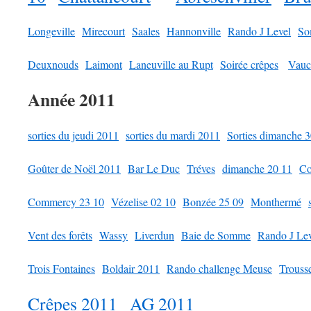
Longeville
Mirecourt
Saales
Hannonville
Rando J Level
So
Deuxnouds
Laimont
Laneuville au Rupt
Soirée crêpes
Vauc
Année 2011
sorties du jeudi 2011
sorties du mardi 2011
Sorties dimanche 3
Goûter de Noël 2011
Bar Le Duc
Tréves
dimanche 20 11
Co
Commercy 23 10
Vézelise 02 10
Bonzée 25 09
Monthermé
Vent des forêts
Wassy
Liverdun
Baie de Somme
Rando J Le
Trois Fontaines
Boldair 2011
Rando challenge Meuse
Trouss
Crêpes 2011
AG 2011