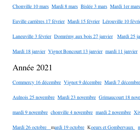
Chonville 10 mars
Mardi 8 mars
Bislée 3 mars
Mardi 1er mars
Euville carrières 17 février
Mardi 15 février
Lérouville 10 févri
Laneuville 3 février
Domrémy aux bois 27 janvier
Mardi 25 ja
Mardi 18 janvier
Vignot Boncourt 13 janvier
mardi 11 janvier
Année 2021
Commercy 16 décembre
Vignot 9 décembre
Mardi 7 décembr
Aulnois 25 novembre
Mardi 23 novembre
Grimaucourt 18 nov
mardi 9 novembre
chonville 4 novembre
mardi 2 novembre
Xi
Mardi 26 octobre
m
ardi 19 octobre
K
oeurs et Gombervaux
m