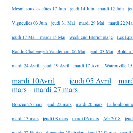
Mesnil sous les côtes 17 Juin
jeudi 14 Juin
mardi 12 Juin
je
Vigneulles 03 Juin
jeudi 31 Mai
mardi 29 Mai
mardi 22 Ma
jeudi 17 Mai
mardi 15 Mai
week-end Blériot plage
Les Epa
Rando Challenge à Vaudémont 06 Mai
jeudi 03 Mai
Boldair 
mardi 24 Avril
jeudi 19 Avril
mardi 17 Avril
Watronville 15
mardi 10Avril
jeudi 05 Avril
mard
mars
mardi 27 mars
Bonzée 25 mars
jeudi 22 mars
mardi 20 mars
La houblonni
mardi 13 mars
jeudi 08 mars
mardi 06 mars
AG 2018
jeud
mardi 27 février
dimanche 25 février
jeudi 22 février
mardi 