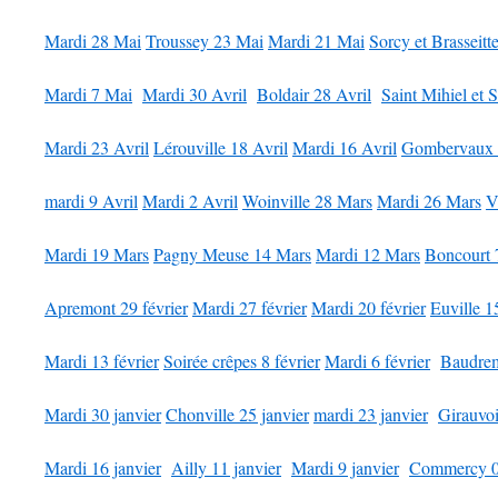
Mardi 28 Mai
Troussey 23 Mai
Mardi 21 Mai
Sorcy et Brasseitt
Mardi 7 Mai
Mardi 30 Avril
Boldair 28 Avril
Saint Mihiel et 
Mardi 23 Avril
Lérouville 18 Avril
Mardi 16 Avril
Gombervaux 
mardi 9 Avril
Mardi 2 Avril
Woinville 28 Mars
Mardi 26 Mars
V
Mardi 19 Mars
Pagny Meuse 14 Mars
Mardi 12 Mars
Boncourt 
Apremont 29 février
Mardi 27 février
Mardi 20 février
Euville 1
Mardi 13 février
Soirée crêpes 8 février
Mardi 6 février
Baudrem
Mardi 30 janvier
Chonville 25 janvier
mardi 23 janvier
Girauvoi
Mardi 16 janvier
Ailly 11 janvier
Mardi 9 janvier
Commercy 04