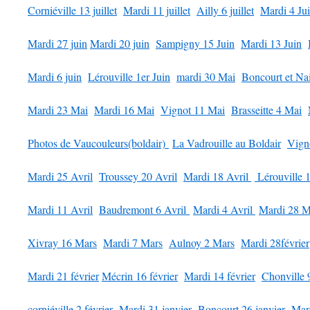
Corniéville 13 juillet
Mardi 11 juillet
Ailly 6 juillet
Mardi 4 Jui
Mardi 27 juin
Mardi 20 juin
Sampigny 15 Juin
Mardi 13 Juin
Mardi 6 juin
Lérouville 1er Juin
mardi 30 Mai
Boncourt et Na
Mardi 23 Mai
Mardi 16 Mai
Vignot 11 Mai
Brasseitte 4 Mai
Photos de Vaucouleurs(boldair)
La Vadrouille au Boldair
Vigno
Mardi 25 Avril
Troussey 20 Avril
Mardi 18 Avril
Lérouville 1
Mardi 11 Avril
Baudremont 6 Avril
Mardi 4 Avril
Mardi 28 M
Xivray 16 Mars
Mardi 7 Mars
Aulnoy 2 Mars
Mardi 28février
Mardi 21 février
Mécrin 16 février
Mardi 14 février
Chonville 9
corniéville 2 février
Mardi 31 janvier
Boncourt 26 janvier
Mard