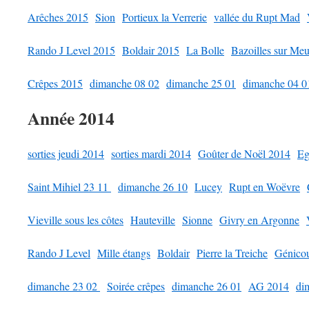
Arêches 2015
Sion
Portieux la Verrerie
vallée du Rupt Mad
Rando J Level 2015
Boldair 2015
La Bolle
Bazoilles sur Me
Crêpes 2015
dimanche 08 02
dimanche 25 01
dimanche 04 0
Année 2014
sorties jeudi 2014
sorties mardi 2014
Goûter de Noël 2014
Eg
Saint Mihiel 23 11
dimanche 26 10
Lucey
Rupt en Woëvre
Vieville sous les côtes
Hauteville
Sionne
Givry en Argonne
Rando J Level
Mille étangs
Boldair
Pierre la Treiche
Génicou
dimanche 23 02
Soirée crêpes
dimanche 26 01
AG 2014
di