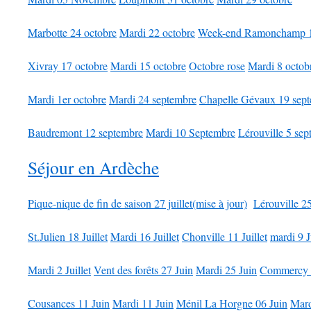
Marbotte 24 octobre
Mardi 22 octobre
Week-end Ramonchamp 18
Xivray 17 octobre
Mardi 15 octobre
Octobre rose
Mardi 8 octob
Mardi 1er octobre
Mardi 24 septembre
Chapelle Gévaux 19 sep
Baudremont 12 septembre
Mardi 10 Septembre
Lérouville 5 se
Séjour en Ardèche
Pique-nique de fin de saison 27 juillet(mise à jour)
Lérouville 25
St.Julien 18 Juillet
Mardi 16 Juillet
Chonville 11 Juillet
mardi 9 J
Mardi 2 Juillet
Vent des forêts 27 Juin
Mardi 25 Juin
Commercy 
Cousances 11 Juin
Mardi 11 Juin
Ménil La Horgne 06 Juin
Mard