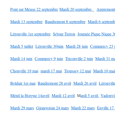
Pont sur Meuse 22 septembre
Mardi 20 septembre
Appremont
Mardi 13 septembre
Baudremont 8 septembre
Mardi 6 septemb
Lérouville 1er septembre
Séjour Terrou
Journée Pique Nique 30
Mardi 5 juillet
Lérouville 30juin
Mardi 28 juin
Commercy 23 j
Mardi 14 juin
Commercy 9 juin
Triconville 2 juin
Mardi 31 m
Chonville 19 mai
mardi 17 mai
Troussey 12 mai
Mardi 10 mai
Boldair 1er mai
Baudremont 28 avril
Mardi 26 avril
Lérouville
Ménil la Horgne 14avril
Mardi 12 avril
M
ardi 5 avril
Vadonvi
Mardi 29 mars
Girauvoisin 24 mars
Mardi 22 mars
Euville 17