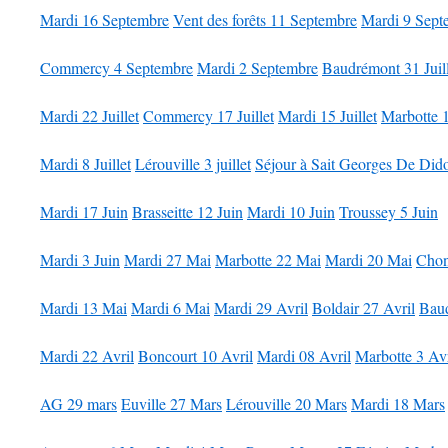
Mardi 16 Septembre
Vent des forêts 11 Septembre
Mardi 9 Sept
Commercy 4 Septembre
Mardi 2 Septembre
Baudrémont 31 Juill
Mardi 22 Juillet
Commercy 17 Juillet
Mardi 15 Juillet
Marbotte 1
Mardi 8 Juillet
Lérouville 3 juillet
Séjour à Sait Georges De Did
Mardi 17 Juin
Brasseitte 12 Juin
Mardi 10 Juin
Troussey 5 Juin
Mardi 3 Juin
Mardi 27 Mai
Marbotte 22 Mai
Mardi 20 Mai
Chon
Mardi 13 Mai
Mardi 6 Mai
Mardi 29 Avril
Boldair 27 Avril
Baud
Mardi 22 Avril
Boncourt 10 Avril
Mardi 08 Avril
Marbotte 3 Avr
AG 29 mars
Euville 27 Mars
Lérouville 20 Mars
Mardi 18 Mars