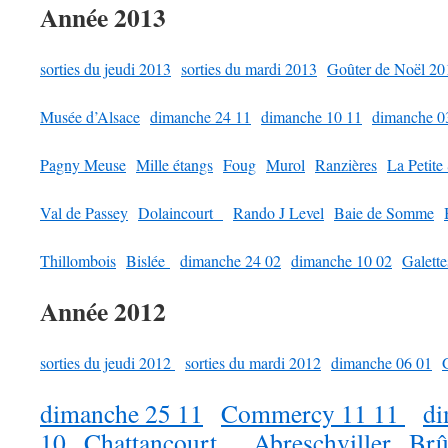
Année 2013
sorties du jeudi 2013
sorties du mardi 2013
Goûter de Noël 20
Musée d’Alsace
dimanche 24 11
dimanche 10 11
dimanche 0
Pagny Meuse
Mille étangs
Foug
Murol
Ranzières
La Petite
Val de Passey
Dolaincourt
Rando J Level
Baie de Somme
Thillombois
Bislée
dimanche 24 02
dimanche 10 02
Galette
Année 2012
sorties du jeudi 2012
sorties du mardi 2012
dimanche 06 01
dimanche 25 11
Commercy 11 11
di
10
Chattancourt
Abreschviller
Brû